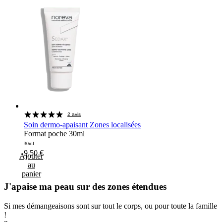
2 avis
Soin dermo-apaisant Zones localisées
Format poche 30ml
30ml
9,50
€
Ajouter
au
panier
J'apaise ma peau sur des zones étendues
Si mes démangeaisons sont sur tout le corps, ou pour toute la famille
!