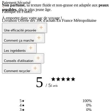
Paiement Sécurisé
Non parfumé,
sa texture fluide et non-grasse est adaptée aux
peaux
sensibles,
dès le plus jeune âge.
Fabriqué en France
A emporter dans votre sac de voyage !
Livraison Offerte dès 39€ d'achats
En France Métropolitaine
Une efficacité prouvée
Comment ça marche
Les ingrédients
Conseils d'utilisation
Comment recycler
5
/ 5
1 avis
5
100
%
4
0
%
3
0
%