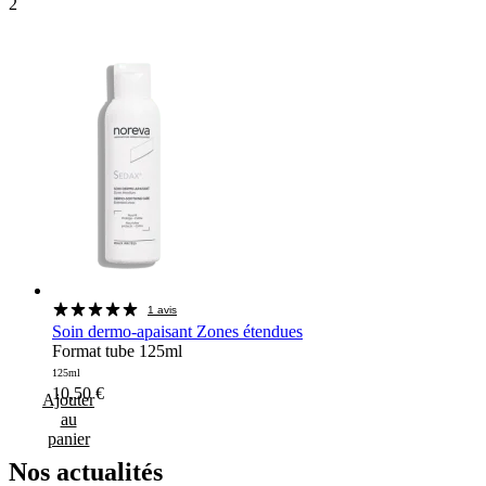
2
1 avis
Soin dermo-apaisant Zones étendues
Format tube 125ml
125ml
10,50
€
Ajouter
au
panier
Nos
actualités