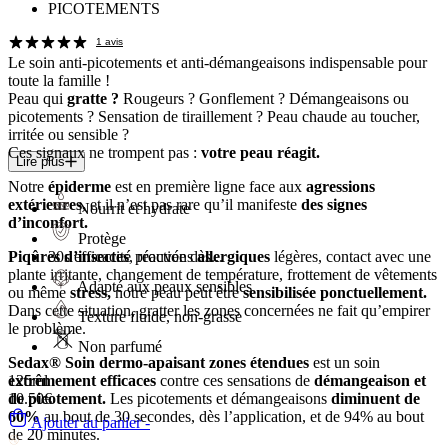
PICOTEMENTS
1 avis
Le soin
anti-picotements et anti-démangeaisons
indispensable pour
toute la famille !
Peau qui
gratte ?
Rougeurs ? Gonflement ? Démangeaisons ou
picotements ? Sensation de tiraillement ? Peau chaude au toucher,
irritée ou sensible ?
Ces signaux ne trompent pas :
votre peau réagit.
Lire plus
Notre
épiderme
est en première ligne face aux
agressions
extérieures,
et il n’est pas rare qu’il manifeste
des signes
Nourrit et hydrate
d’inconfort.
Protège
30s
efficacité prouvée dès...
Piqûres d’insectes
, réactions
allergiques
légères, contact avec une
plante irritante, changement de température, frottement de vêtements
Adapté aux peaux sensibles
ou même
stress,
notre peau peut être
sensibilisée ponctuellement.
Dans cette situation, gratter les zones concernées ne fait qu’empirer
Texture fluide, non-grasse
le problème.
Non parfumé
Sedax® Soin dermo-apaisant zones étendues
est un soin
125ml
extrêmement efficaces
contre ces sensations de
démangeaison et
10.50€
de picotement.
Les picotements et démangeaisons
diminuent de
60%
au bout de 30 secondes, dès l’application, et de 94% au bout
Ajouter au panier -
de 20 minutes.