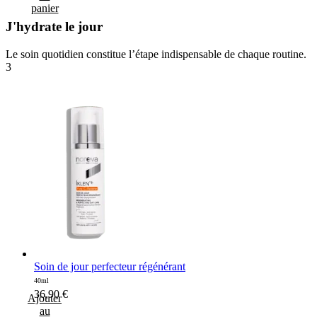
panier
J'hydrate le jour
Le soin quotidien constitue l’étape indispensable de chaque routine.
3
Soin de jour perfecteur régénérant
40ml
36,90
€
Ajouter
au