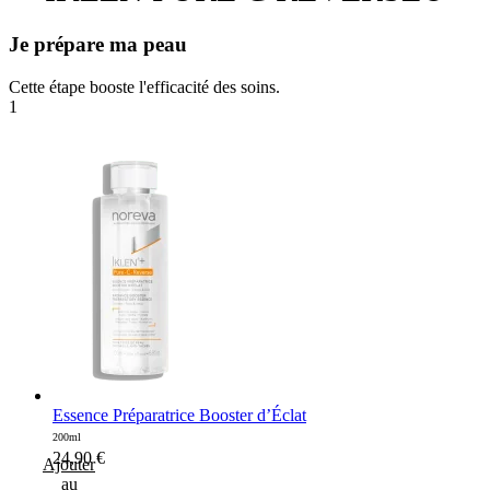
Je prépare ma peau
Cette étape booste l'efficacité des soins.
1
Essence Préparatrice Booster d’Éclat
200ml
24,90
€
Ajouter
au