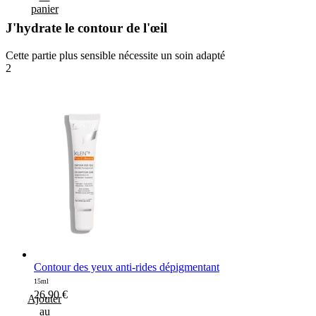
panier
J'hydrate le contour de l'œil
Cette partie plus sensible nécessite un soin adapté
2
Contour des yeux anti-rides dépigmentant
15ml
26,90
€
Ajouter
au