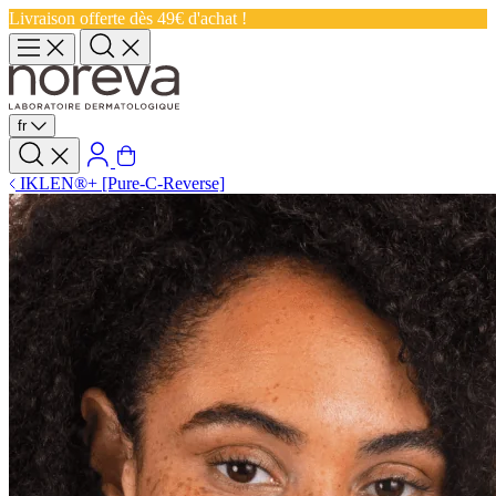
Livraison offerte dès 49€ d'achat !
fr
IKLEN®+ [Pure-C-Reverse]