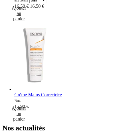
8ml
3x8ml
16,50 €
16,50 €
Ajouter
au
panier
Crème Mains Correctrice
75ml
15,90
€
Ajouter
au
panier
Nos
actualités