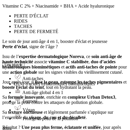
Vitamine C 2% + Niacinamide + BHA + Acide hyaluronique
PERTE D'ÉCLAT
RIDES
TACHES
PERTE DE FERMETÉ
Le soin de jour
anti-âge 4 en 1
, booster d'éclat et jeunesse
Perte d’éclat
, signe de l’âge ?
Issu de l’
expertise dermatologique Noreva
, ce
soin anti-âge de
haute technicité
associe
vitamine C stabilisée
,
duo d’acides
Lire plus
hyaluroniques biomimétiques
et
actifs anti-taches de pointe
pour
une
action globale
sur les signes visibles du vieillissement cutané.
Anti-taches
Jour après jour, il
lisse la peau
,
estompe les taches pigmentaires
et
DUO
d'acides hyaluroniques biomimétiques
booste l’éclat du teint
, tout en hydratant la peau.
Anti-âge global 4 en 1
Sa
formule innovante
, enrichie en
complexe Urban Detox3
,
Fermeté
protège la peau contre les attaques de pollution globale.
Végan
Sa
texture onctueuse
et légèrement parfumée s’applique sur
l’ensemble du
visage, du cou et du décolleté
.
Protège la peau de la pollution
Résultat ?
Une peau plus ferme, éclatante et unifiée
, jour après
40ml