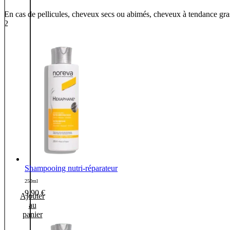
En cas de pellicules, cheveux secs ou abimés, cheveux à tendance grasse
2
Shampooing nutri-réparateur
250ml
9,90
€
Ajouter
au
panier