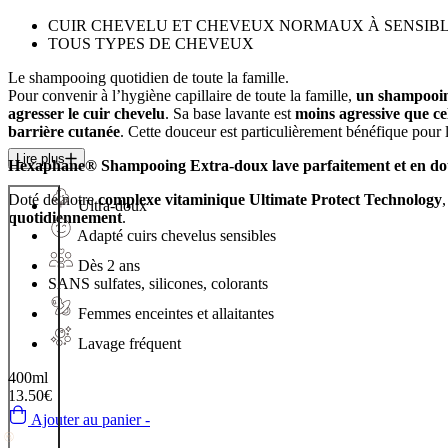
CUIR CHEVELU ET CHEVEUX NORMAUX À SENSIB
TOUS TYPES DE CHEVEUX
Le shampooing quotidien
de toute la famille
.
Pour convenir à l’hygiène capillaire de toute la famille,
un shampooing
agresser le cuir chevelu
. Sa base lavante est
moins agressive que ce
barrière cutanée
. Cette douceur est particulièrement bénéfique pour 
Lire plus
Hexaphane® Shampooing Extra-doux lave parfaitement et en douceu
Doté de notre
complexe vitaminique Ultimate Protect Technology
Ultra-doux
quotidiennement
.
Adapté cuirs chevelus sensibles
Dès 2 ans
SANS
sulfates, silicones, colorants
Femmes enceintes et allaitantes
Lavage fréquent
400ml
13.50€
Ajouter au panier -