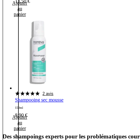
13,50
€
Ajouter
au
panier
2 avis
Shampooing sec mousse
150ml
8,90
€
Ajouter
au
panier
Des shampoings experts pour les problématiques cour