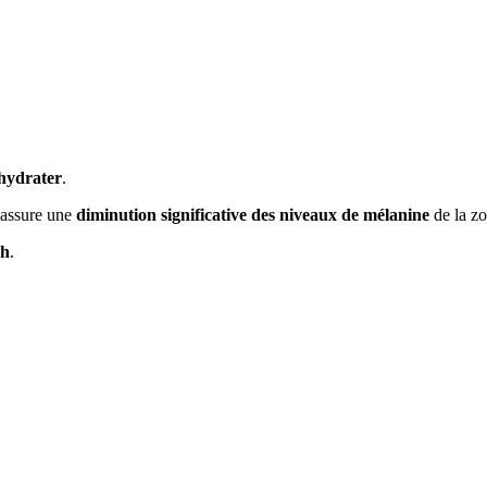
hydrater
.
 assure une
diminution significative des niveaux de mélanine
de la z
4h
.