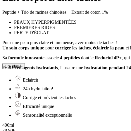
Peptide + Trio de racines chinoises + Extrait de coton 1%
PEAUX HYPERPIGMENTÉES
PREMIÈRES RIDES
PERTE D'ÉCLAT
Pour une peau plus claire et lumineuse, avec
moins de taches !
Un
soin corps unique
pour
corriger les taches
,
éclaircir la peau
et
Sa
formule innovante
associe
4 peptides
dont le
Reductol 4P+
, qui
Lire plus
Enrichi en
agents hydratants
, il assure une
hydratation pendant 2
Eclaircit
24h hydratation¹
Corrige et prévient les taches
Efficacité unique
Sensorialité exceptionnelle
400ml
28.90€