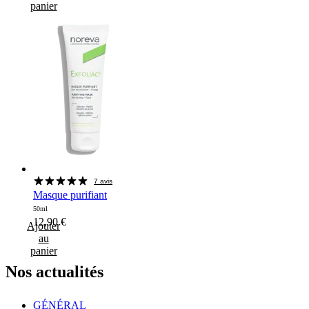
panier
7 avis
Masque purifiant
50ml
12,90
€
Ajouter
au
panier
Nos
actualités
GÉNÉRAL