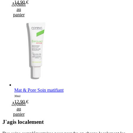
14,90
€
Ajouter
au
panier
Mat & Pore Soin matifiant
30ml
12,90
€
Ajouter
au
panier
J'agis localement