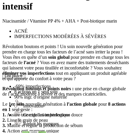
intensif
Niacinamide / Vitamine PP 4% + AHA + Post-biotique marin
ACNÉ
IMPERFECTIONS MODÉRÉES À SÉVÈRES
Révolution boutons et points !
Un soin nouvelle génération pour
prendre en charge tous les facteurs de l’acné sans irriter la peau !
Vous êtes en quête d’un
soin global
pour prendre en charge tous les
facteurs de
l’acné
? Vous en avez marre des traitements desséchants
qui laissent votre peau tiraillée et inconfortable ? Vous souhaitez
éliminer vos imperfections
tout en appliquant un produit agréable
Lire plus
et qui apporte du confort à votre peau ?
-69%
imperfections
Révolution boutons et points noirs :
une prise en charge globale
8
actions en 1 seul soin
de l’acné modérée à sévère et des marques cicatricielles.
90%
ingr. d'origine naturelle
Le
1er soin
nouvelle génération à
l’action globale
pour
8 actions
Innovation
en 1
seul geste :
Corrige les imperfections
1.
Assure une exfoliation biologique douce
2.
Lisse le grain de peau
Réduit les marques
3.
Matifie et régule la production de sébum
4.
Action anti-marques unique