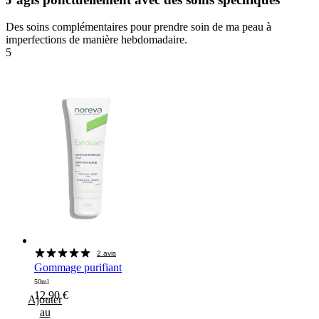
Des soins complémentaires pour prendre soin de ma peau à
imperfections de manière hebdomadaire.
5
2 avis
Gommage purifiant
50ml
12,90
€
Ajouter
au