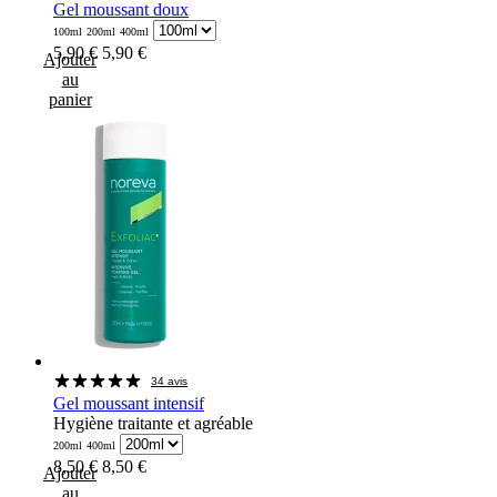
Gel moussant doux
100ml
200ml
400ml
5,90 €
5,90 €
Ajouter
au
panier
34 avis
Gel moussant intensif
Hygiène traitante et agréable
200ml
400ml
8,50 €
8,50 €
Ajouter
au