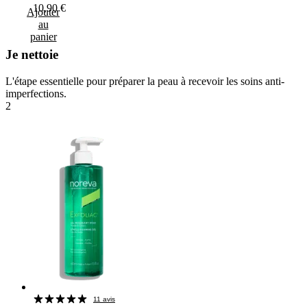
10,90
€
Ajouter
au
panier
Je nettoie
L'étape essentielle pour préparer la peau à recevoir les soins anti-
imperfections.
2
11 avis