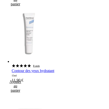
panier
8 avis
Contour des yeux hydratant
15ml
11,90
€
Ajouter
au
panier