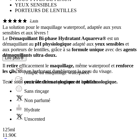
YEUX SENSIBLES
PORTEURS DE LENTILLES
2 avis
La solution pour le
maquillage waterproof
, adaptée aux yeux
sensibles et aux lèvres !
Le
Démaquillant Bi-phase Hydratant Aquareva®
est un
démaquillant au
pH physiologique
adapté aux
yeux sensibles
et
aux porteurs de lentilles, grâce à sa
formule unique
avec des
agents
démaquillants ultra-doux.
Lire plus
Il
retire
efficacement le
maquillage,
même waterproof et
renforce
les cils,
tout en hydratant durablement la peau du visage.
Adapté au maquillage waterproof
yeux sensibles et porteurs de lentilles
Testé sous
contrôle dermatologique et ophtalmologique.
Sans rinçage
Non parfumé
Hydrate
Unscented
125ml
11.90€