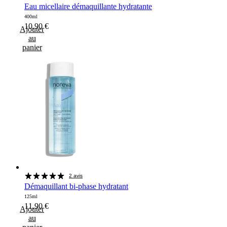
Eau micellaire démaquillante hydratante
400ml
10,90
€
Ajouter
au
panier
2 avis
Démaquillant bi-phase hydratant
125ml
11,90
€
Ajouter
au