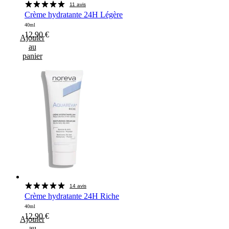
11 avis
Crème hydratante 24H Légère
40ml
12,90
€
Ajouter
au
panier
14 avis
Crème hydratante 24H Riche
40ml
12,90
€
Ajouter
au