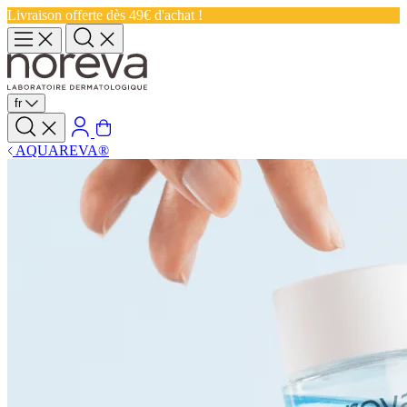
Livraison offerte dès 49€ d'achat !
fr
AQUAREVA®