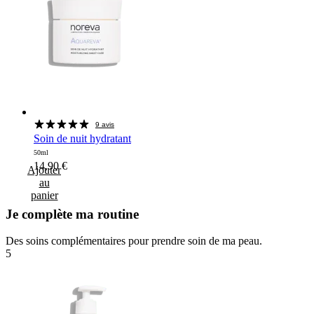
9 avis
Soin de nuit hydratant
50ml
14,90
€
Ajouter
au
panier
Je complète ma routine
Des soins complémentaires pour prendre soin de ma peau.
5