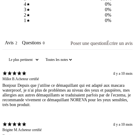
4
0
%
3
0
%
2
0
%
1
0
%
Avis
Questions
Poser une question
Écrire un avis
2
0
il y a 10 mois
Millot B.
Acheteur certifié
Bonjour Depuis que j'utilise ce démaquillant qui est adapté aux mascara
waterproof, je n'ai plus de problèmes au niveau des yeux et paupières, mes
allergies aux autres démaquillants se traduisaient parfois par de l'eczema, je
recommande vivement ce démaquillant NOREVA pour les yeux sensibles,
trés bon produit.
il y a 10 mois
Brigitte M.
Acheteur certifié