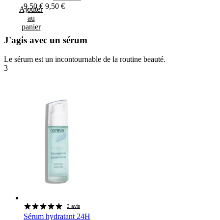
9,50 €
9,50 €
Ajouter
au
panier
J'agis avec un sérum
Le sérum est un incontournable de la routine beauté.
3
3 avis
Sérum hydratant 24H