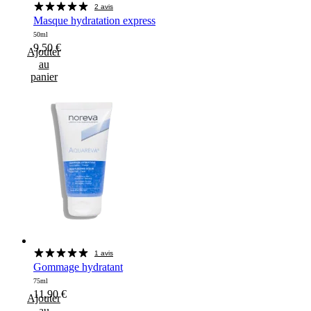
2 avis
Masque hydratation express
50ml
9,50
€
Ajouter
au
panier
1 avis
Gommage hydratant
75ml
11,90
€
Ajouter
au