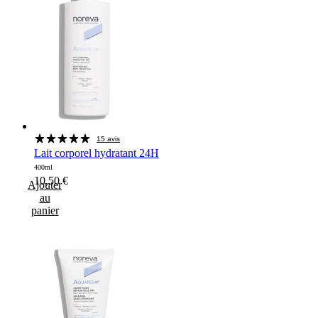
15 avis
Lait corporel hydratant 24H
400ml
10,50
€
Ajouter
au
panier