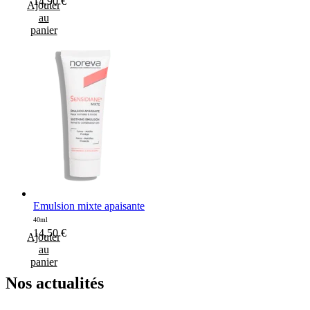
14,90
€
Ajouter
au
panier
Emulsion mixte apaisante
40ml
14,50
€
Ajouter
au
panier
Nos
actualités