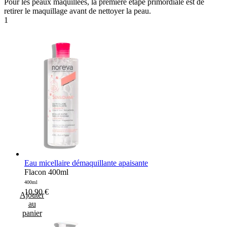
Pour les peaux maquillées, la première étape primordiale est de
retirer le maquillage avant de nettoyer la peau.
1
Eau micellaire démaquillante apaisante
Flacon 400ml
400ml
10,90
€
Ajouter
au
panier