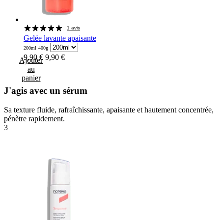
1 avis
Gelée lavante apaisante
200ml
400g
9,90 €
9,90 €
Ajouter
au
panier
J'agis avec un sérum
Sa texture fluide, rafraîchissante, apaisante et hautement concentrée,
pénètre rapidement.
3