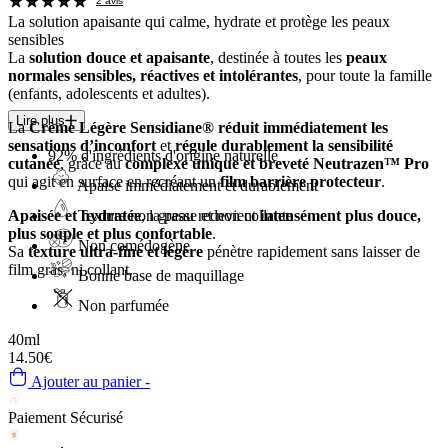
2 avis
La solution apaisante qui
calme, hydrate et protège
les peaux
sensibles
La
solution douce et apaisante
, destinée à toutes les
peaux
normales sensibles, réactives et intolérantes
, pour toute la famille
(enfants, adolescents et adultes).
Lire plus
La
Crème Légère Sensidiane®
réduit immédiatement les
sensations d’inconfort
et
régule durablement la sensibilité
92%
d'ingrédients d'origine naturelle
cutanée
, grâce au
complexe unique et breveté Neutrazen™ Pro
qui agit en surface en recréant un
film barrière protecteur
.
Apaise immédiatement et durablement
Texture non grasse et non collante
Apaisée et hydratée
, la peau redevient
intensément plus douce,
plus souple et plus confortable
.
Non comédogène
Sa
texture ultra-fine et légère
pénètre rapidement sans laisser de
film gras, ni collant.
Bonne base de maquillage
Non parfumée
40ml
14.50€
Ajouter au panier -