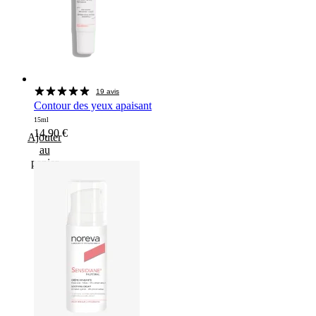
19 avis
Contour des yeux apaisant
15ml
14,90
€
Ajouter
au
panier