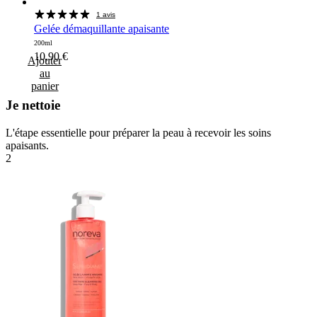
1 avis
Gelée démaquillante apaisante
200ml
10,90
€
Ajouter
au
panier
Je nettoie
L'étape essentielle pour préparer la peau à recevoir les soins
apaisants.
2