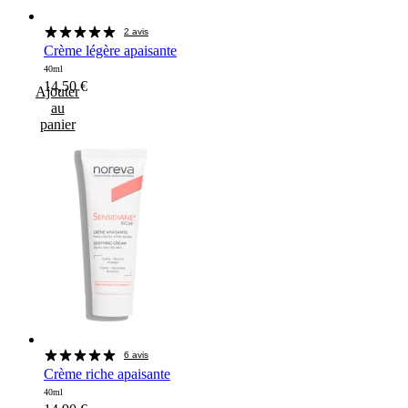
2 avis
Crème légère apaisante
40ml
14,50
€
Ajouter
au
panier
6 avis
Crème riche apaisante
40ml