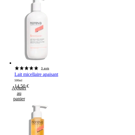
3 avis
Lait micellaire apaisant
500ml
14,50
€
Ajouter
au
panier