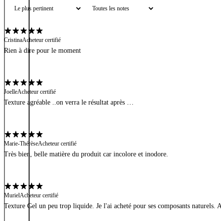
Cristina
Acheteur certifié
Rien à dire pour le moment
Joelle
Acheteur certifié
Texture agréable ..on verra le résultat après …
Marie-Thérèse
Acheteur certifié
Très bien, belle matière du produit car incolore et inodore.
Muriel
Acheteur certifié
Texture Gel un peu trop liquide. Je l'ai acheté pour ses composants naturels. A