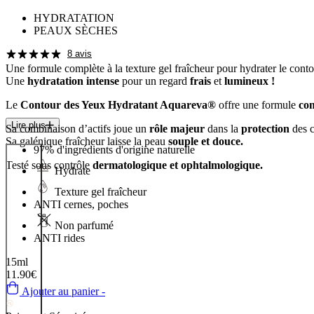
HYDRATATION
PEAUX SÈCHES
8 avis
Une formule complète à la texture
gel fraîcheur pour hydrater
le contou
Une
hydratation intense
pour un regard
frais
et
lumineux !
Le
Contour des Yeux Hydratant Aquareva®
offre une formule
co
Lire plus
Sa combinaison d’actifs joue un
rôle majeur
dans la
protection
des c
Sa galénique fraîcheur laisse la peau
souple et douce.
97%
d'ingrédients d'origine naturelle
Testé sous contrôle
dermatologique et ophtalmologique.
Hydrate
Texture gel fraîcheur
ANTI
cernes, poches
Non parfumé
ANTI
rides
15ml
11.90€
Ajouter au panier -