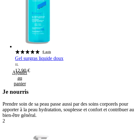
6 avis
Gel surgras liquide doux
1L
12,90
€
Ajouter
au
panier
Je nourris
Prendre soin de sa peau passe aussi par des soins corporels pour
apporter à la peau hydratation, souplesse et confort et contribuer au
bien-être général.
2