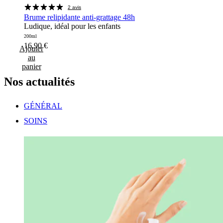
2 avis
Brume relipidante anti-grattage 48h
Ludique, idéal pour les enfants
200ml
16,90
€
Ajouter
au
panier
Nos
actualités
GÉNÉRAL
SOINS