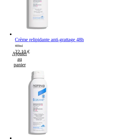
Crème relipidante anti-grattage 48h
400ml
22,10
€
Ajouter
au
panier