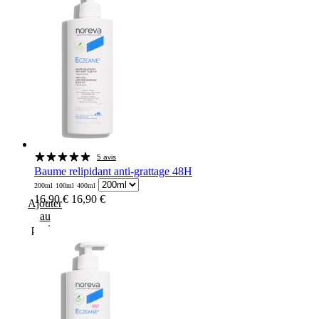
5 avis
Baume relipidant anti-grattage 48H
200ml
100ml
400ml
16,90 €
16,90 €
Ajouter
au
panier