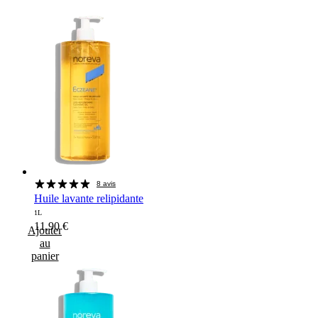
8 avis
Huile lavante relipidante
1L
11,90
€
Ajouter
au
panier