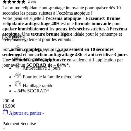
2 avis
La brume relipidante anti-grattage innovante
pour apaiser dès 10
secondes les peaux sujettes à l’eczéma atopique !
Votre peau est sujette à
l’eczéma atopique
?
Eczeane® Brume
relipidante anti-grattage 48H
est une
formule innovante
pour
apaiser immédiatement les peaux très sèches sujettes à l’eczéma
atopique
. Une
texture brume légère
idéale pour le printemps et
Lire plus
l’été, mais également pour les enfants !
Son
action complète
assure un
apaisement en 10 secondes
Apaise dès 10 seconde
seulement
et une
action anti-grattage 48h
et
anti-récidive 3 jours
.
Anti-grattage 48h
Une
formule testée et approuvée
en seulement 1 application par
jour avec un
SCORAD de – 84%*
.
Anti-récidive 3 jours
Pour toute la famille même bébé
Habillage rapide
– 84%
SCORAD*
200ml
16.90€
Ajouter au panier -
Paiement Sécurisé