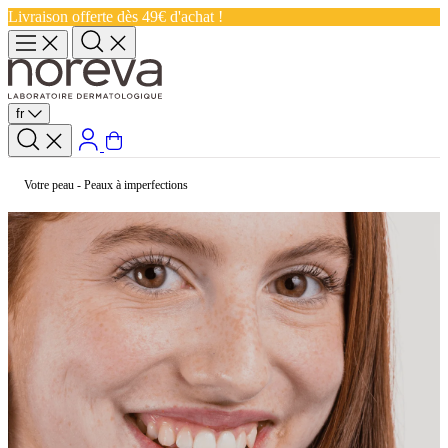
Livraison offerte dès 49€ d'achat !
fr
Votre peau
-
Peaux à imperfections